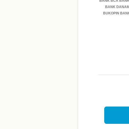
BANK BCA BANK 
BANK DANAM
BUKOPIN BANK