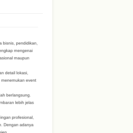
 bisnis, pendidikan,
 lengkap mengenai
nasional maupun
 detail lokasi,
ah menemukan event
lah berlangsung.
mbaran lebih jelas
ingan profesional,
ah. Dengan adanya
sien.