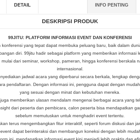
DETAIL
INFO PENTING
DESKRIPSI PRODUK
99JITU: PLATFORM INFORMASI EVENT DAN KONFERENSI
 konferensi yang tepat dapat membuka peluang baru, baik dalam dunia
gan diri. 99jitu hadir sebagai platform yang memberikan informasi
, mulai dari seminar, workshop, pameran, hingga konferensi berskala 
internasional.
enyediakan jadwal acara yang diperbarui secara berkala, lengkap dengan
cara pendaftaran. Dengan informasi ini, pengguna dapat dengan mud
yang sesuai dengan minat dan kebutuhan mereka.
itu juga memberikan ulasan mendalam mengenai berbagai acara yang te
ight dari peserta dan pembicara, calon peserta bisa mendapatkan ga
sebelum memutuskan untuk menghadiri event tertentu.
akan terus mengembangkan fitur interaktif, seperti forum diskusi dan jar
 event dapat berinteraksi dan membangun koneksi dengan lebih mud
form ini, mendapatkan informasi event kini menjadi lebih praktis dan efi